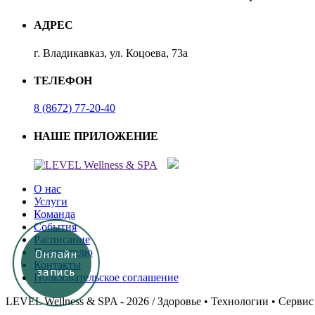
АДРЕС
г. Владикавказ, ул. Коцоева, 73а
ТЕЛЕФОН
8 (8672) 77-20-40
НАШЕ ПРИЛОЖЕНИЕ
О нас
Услуги
Команда
События
Расписание
Посетителю
Онлайн
Контакты
запись
Пользовательское соглашение
LEVEL Wellness & SPA - 2026
/ Здоровье • Технологии • Сервис 